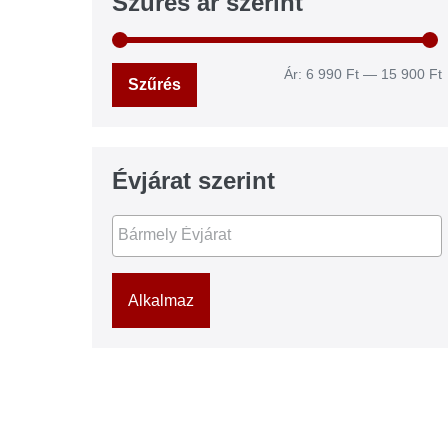
Szűrés ár szerint
Ár:
6 990 Ft
—
15 900 Ft
Szűrés
Évjárat szerint
Alkalmaz