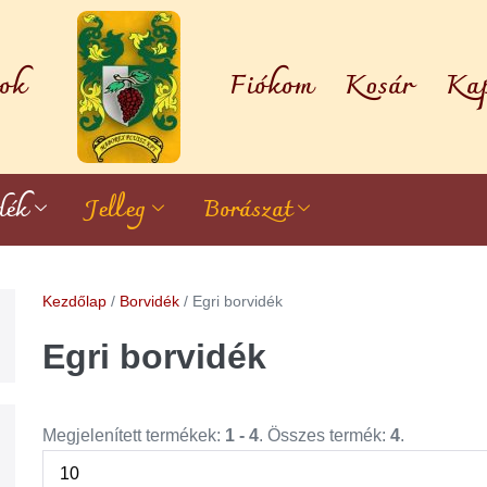
ok
Fiókom
Kosár
Kap
dék
Jelleg
Borászat
Kezdőlap
/
Borvidék
/ Egri borvidék
Egri borvidék
Megjelenített termékek:
1 - 4
. Összes termék:
4
.