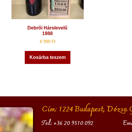
Debrői Hárslevelű
1988
6 990
Ft
Kosárba teszem
Cím: 1224 Budapest, Dózsa Gy
Tel:
+36 20 9510 092
Em