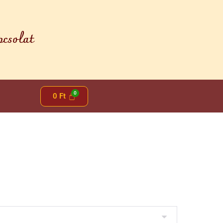
csolat
0
Ft