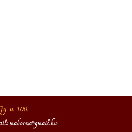
. u. 100.
ail:
maborex@gmail.hu