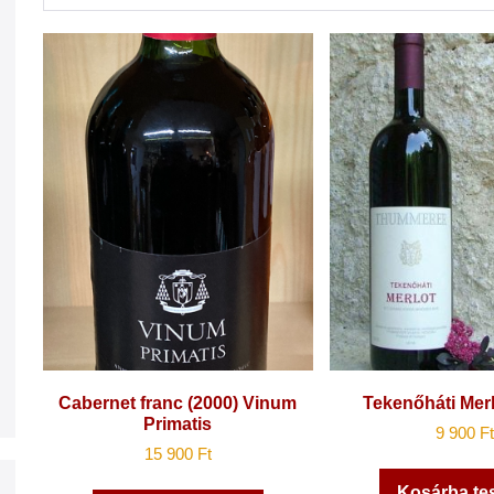
Cabernet franc (2000) Vinum
Tekenőháti Merl
Primatis
9 900
Ft
15 900
Ft
Kosárba te