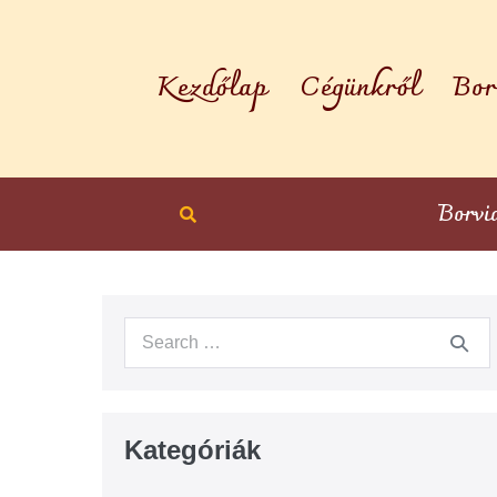
Kezdőlap
Cégünkről
Bor
Borvi
Kategóriák