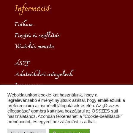
Információ
Fiókom
Fizetés és szállítás
Vásárlás menete
ÁSZF
Adatvédelmi irányelvek
Impresszum
Weboldalunkon cookie-kat használunk, hogy a
legrelevánsabb élményt nyújtsuk azáltal, hogy emlékezünk a
preferenciáira az ismételt látogatások esetén. Az „Összes
elfogadása” gombra kattintva hozzájárul az ÖSSZES süti
Copyright © 2026 Borkínáló
használatához. Azonban felkeresheti a "Cookie-beállítások"
menüpontot, és egyedi hozzájárulást is adhat.