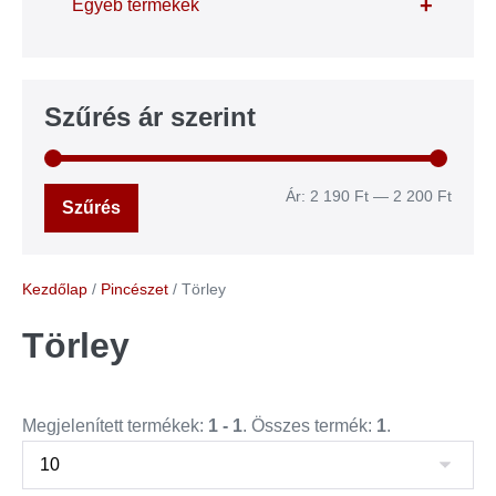
+
Egyéb termékek
Szűrés ár szerint
Ár:
2 190 Ft
—
2 200 Ft
Szűrés
Kezdőlap
/
Pincészet
/ Törley
Törley
Megjelenített termékek:
1 - 1
. Összes termék:
1
.