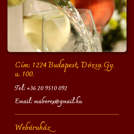
Cím: 1224 Budapest, Dózsa Gy.
u. 100.
Tel:
+36 20 9510 092
Email:
maborex@gmail.hu
Webáruház