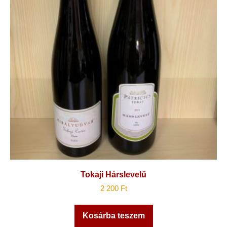
Tokaji Hárslevelű
2 200
Ft
Kosárba teszem