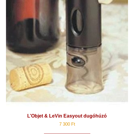
L’Objet & LeVin Easyout dugóhúzó
7 300
Ft