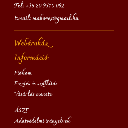
Tel:
+36 20 9510 092
Email:
maborex@gmail.hu
Webáruház
Információ
Fiókom
Fizetés és szállítás
Vásárlás menete
ÁSZF
Adatvédelmi irányelvek