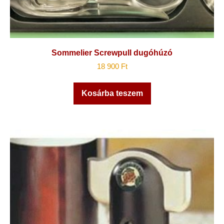
Sommelier Screwpull dugóhúzó
18 900
Ft
Kosárba teszem