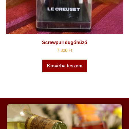
Screwpull dugóhúzó
7 300
Ft
Kosárba teszem