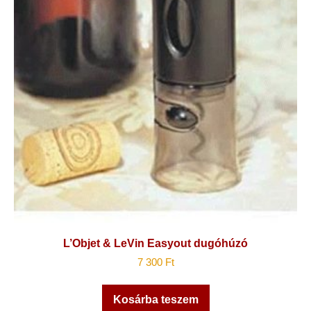
L’Objet & LeVin Easyout dugóhúzó
7 300
Ft
Kosárba teszem