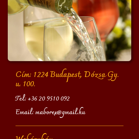
Cím: 1224 Budapest, Dózsa Gy.
u. 100.
Tel:
+36 20 9510 092
Email:
maborex@gmail.hu