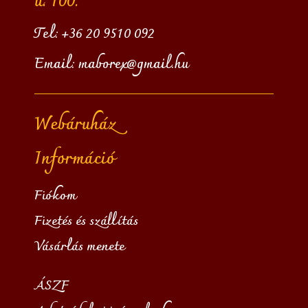
u. 100.
Tel:
+36 20 9510 092
Email:
maborex@gmail.hu
Webáruház
Információ
Fiókom
Fizetés és szállítás
Vásárlás menete
ÁSZF