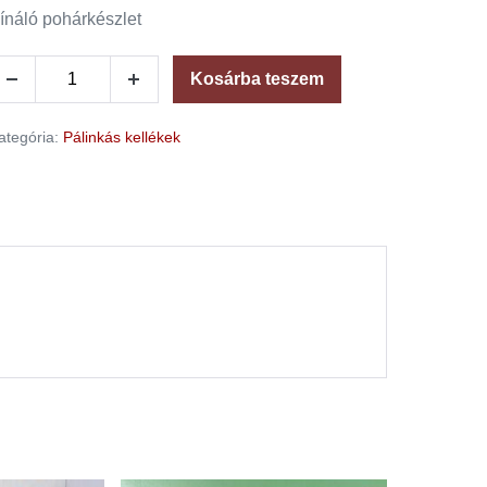
ínáló pohárkészlet
Kosárba teszem
ategória:
Pálinkás kellékek