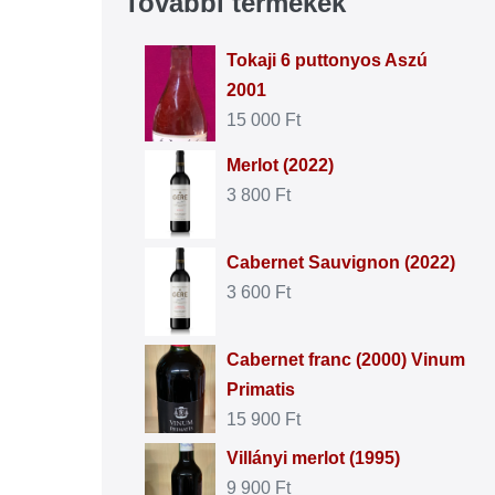
További termékek
Tokaji 6 puttonyos Aszú
2001
15 000
Ft
Merlot (2022)
3 800
Ft
Cabernet Sauvignon (2022)
3 600
Ft
Cabernet franc (2000) Vinum
Primatis
15 900
Ft
Villányi merlot (1995)
9 900
Ft