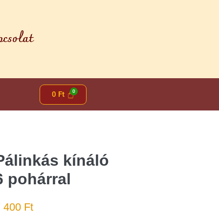
csolat
0
Ft
Pálinkás kínáló
6 pohárral
7 400
Ft