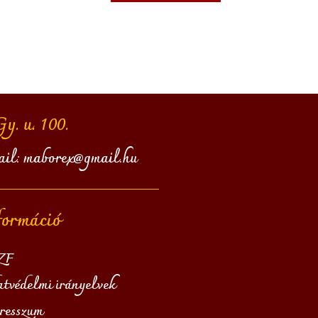
. u. 100.
ail:
maborex@gmail.hu
formáció
ZF
tvédelmi irányelvek
resszum