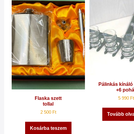
Pálinkás kínáló
+6 pohá
5 990
Ft
Flaska szett
tollal
2 500
Ft
Tovább ol
Kosárba teszem