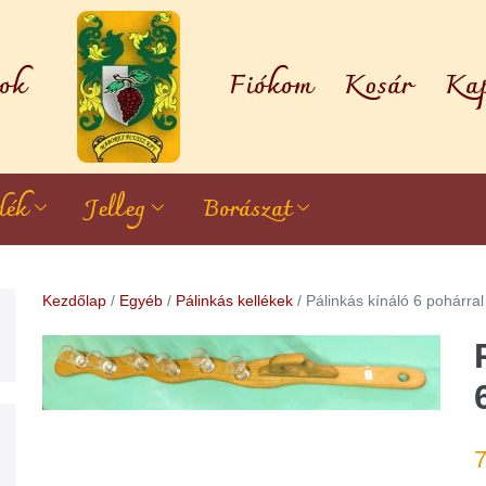
ok
Fiókom
Kosár
Kap
dék
Jelleg
Borászat
Kezdőlap
/
Egyéb
/
Pálinkás kellékek
/ Pálinkás kínáló 6 pohárral