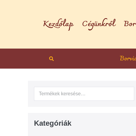
Kezdőlap
Cégünkről
Bor
Borvi
Kategóriák