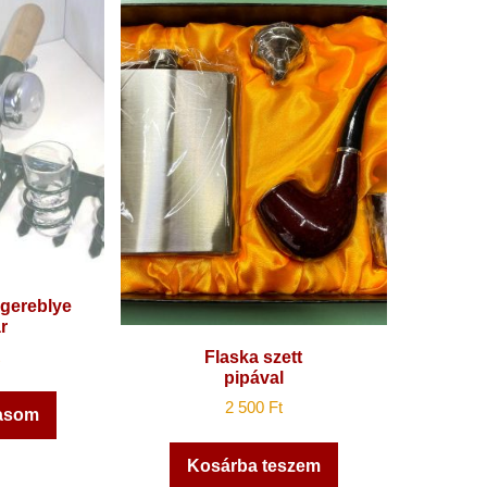
 gereblye
r
Flaska szett
pipával
2 500
Ft
vasom
Kosárba teszem