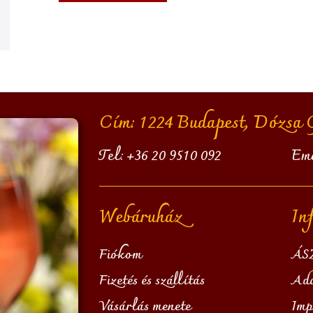
Cím: 1224 Budapest, Dózsa Gy
Tel:
+36 20 9510 092
Em
Webáruház
In
Fiókom
ÁS
Fizetés és szállítás
Ada
Vásárlás menete
Imp