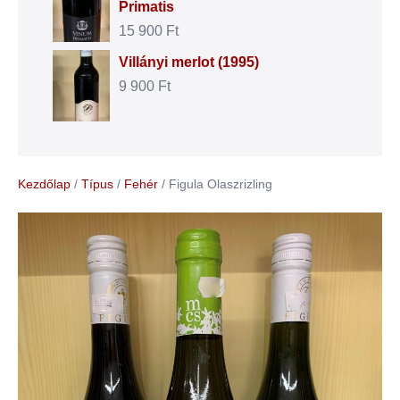
Primatis
15 900
Ft
Villányi merlot (1995)
9 900
Ft
Kezdőlap
/
Típus
/
Fehér
/ Figula Olaszrizling