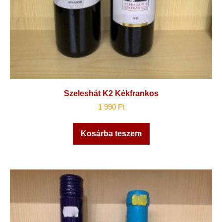
Szeleshát K2 Kékfrankos
1 990
Ft
Kosárba teszem