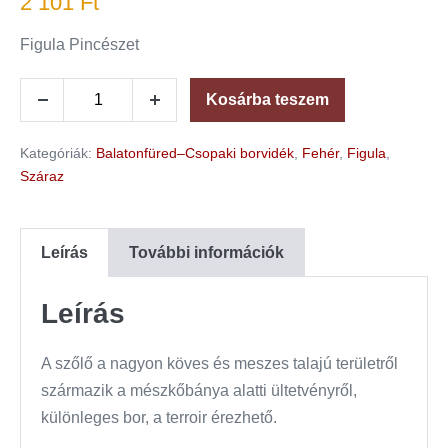
2 101
Ft
Figula Pincészet
Kosárba teszem
Kategóriák:
Balatonfüred–Csopaki borvidék
,
Fehér
,
Figula
,
Száraz
Leírás
További információk
Leírás
A szőlő a nagyon köves és meszes talajú területről
származik a mészkőbánya alatti ültetvényről,
különleges bor, a terroir érezhető.