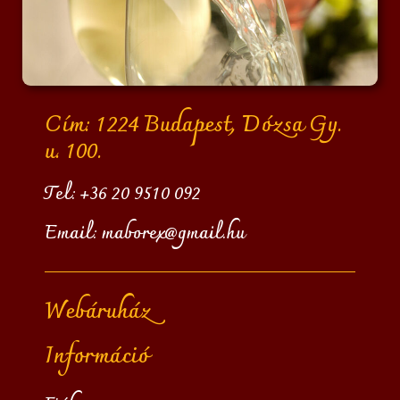
Cím: 1224 Budapest, Dózsa Gy.
u. 100.
Tel:
+36 20 9510 092
Email:
maborex@gmail.hu
Webáruház
Információ