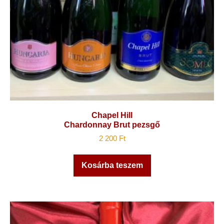
Chapel Hill
Chardonnay Brut pezsgő
2 200
Ft
Kosárba teszem