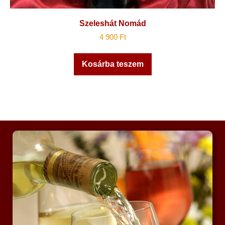
Szeleshát Nomád
4 900
Ft
Kosárba teszem