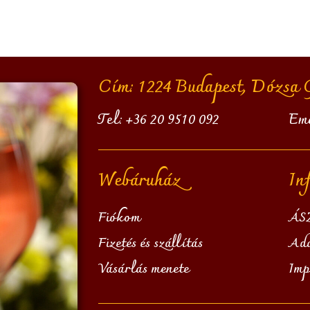
Cím: 1224 Budapest, Dózsa Gy
Tel:
+36 20 9510 092
Em
Webáruház
In
Fiókom
ÁS
Fizetés és szállítás
Ada
Vásárlás menete
Imp