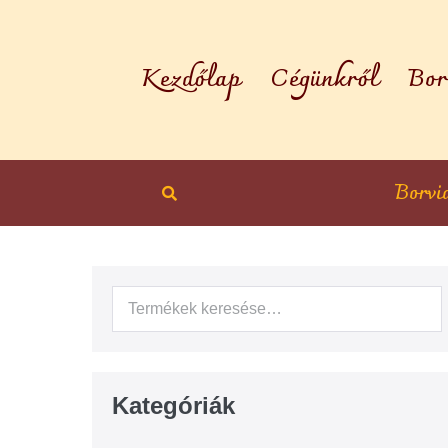
Kezdőlap
Cégünkről
Bor
Borvi
Kategóriák