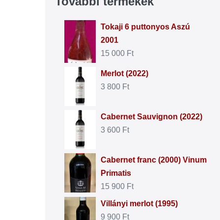
További termékek
Tokaji 6 puttonyos Aszú
2001
15 000
Ft
Merlot (2022)
3 800
Ft
Cabernet Sauvignon (2022)
3 600
Ft
Cabernet franc (2000) Vinum
Primatis
15 900
Ft
Villányi merlot (1995)
9 900
Ft