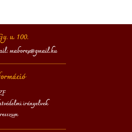
. u. 100.
ail:
maborex@gmail.hu
formáció
ZF
tvédelmi irányelvek
resszum