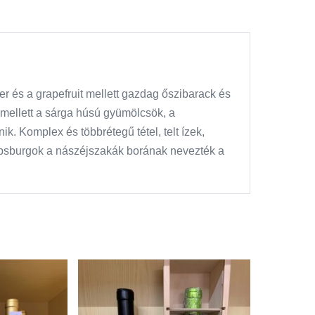
er és a grapefruit mellett gazdag őszibarack és
 mellett a sárga húsú gyümölcsök, a
k. Komplex és többrétegű tétel, telt ízek,
bsburgok a nászéjszakák borának nevezték a