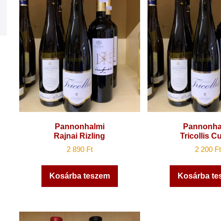
Pannonhalmi
Pannonha
Rajnai Rizling
Tricollis C
2 890
Ft
2 200
Ft
Kosárba teszem
Kosárba te