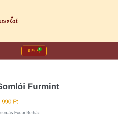
csolat
0
Ft
Somlói Furmint
1 990
Ft
sordás-Fodor Borház