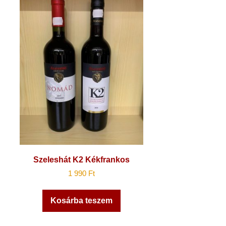
Szeleshát K2 Kékfrankos
1 990
Ft
Kosárba teszem