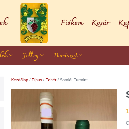
ok
Fiókom
Kosár
Kap
dék
Jelleg
Borászat
Kezdőlap
/
Típus
/
Fehér
/ Somlói Furmint
C