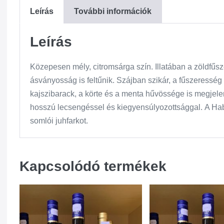
Leírás
További információk
Leírás
Közepesen mély, citromsárga szín. Illatában a zöldfűsz
ásványosság is feltűnik. Szájban szikár, a fűszeresség
kajszibarack, a körte és a menta hűvössége is megjeleni
hosszú lecsengéssel és kiegyensúlyozottsággal. A Ha
somlói juhfarkot.
Kapcsolódó termékek