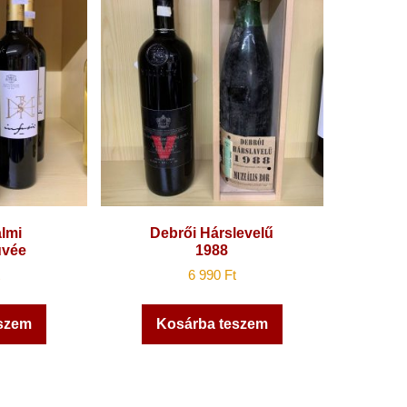
lmi
Debrői Hárslevelű
uvée
1988
6 990
Ft
szem
Kosárba teszem