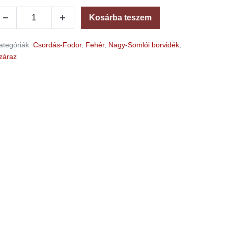
Kosárba teszem
ategóriák:
Csordás-Fodor
,
Fehér
,
Nagy-Somlói borvidék
,
záraz